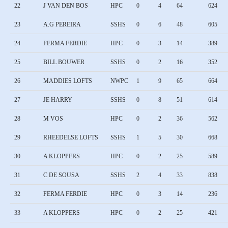
22
J VAN DEN BOS
HPC
0
4
64
624
23
A.G PEREIRA
SSHS
0
6
48
605
24
FERMA FERDIE
HPC
0
3
14
389
25
BILL BOUWER
SSHS
0
2
16
352
26
MADDIES LOFTS
NWPC
1
9
65
664
27
JE HARRY
SSHS
0
8
51
614
28
M VOS
HPC
0
2
36
562
29
RHEEDELSE LOFTS
SSHS
1
5
30
668
30
A KLOPPERS
HPC
0
2
25
589
31
C DE SOUSA
SSHS
2
4
33
838
32
FERMA FERDIE
HPC
0
3
14
236
33
A KLOPPERS
HPC
0
2
25
421