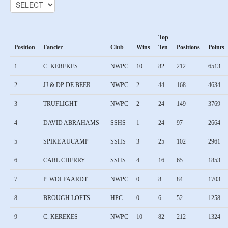
Top
Position
Fancier
Club
Wins
Ten
Positions
Points
1
C. KEREKES
NWPC
10
82
212
6513
2
JJ & DP DE BEER
NWPC
2
44
168
4634
3
TRUFLIGHT
NWPC
2
24
149
3769
4
DAVID ABRAHAMS
SSHS
1
24
97
2664
5
SPIKE AUCAMP
SSHS
3
25
102
2961
6
CARL CHERRY
SSHS
4
16
65
1853
7
P. WOLFAARDT
NWPC
0
8
84
1703
8
BROUGH LOFTS
HPC
0
6
52
1258
9
C. KEREKES
NWPC
10
82
212
1324