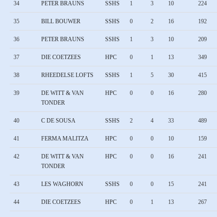
34
PETER BRAUNS
SSHS
1
3
10
224
35
BILL BOUWER
SSHS
0
2
16
192
36
PETER BRAUNS
SSHS
1
3
10
209
37
DIE COETZEES
HPC
0
1
13
349
38
RHEEDELSE LOFTS
SSHS
1
5
30
415
39
DE WITT & VAN
HPC
0
0
16
280
TONDER
40
C DE SOUSA
SSHS
2
4
33
489
41
FERMA MALITZA
HPC
0
0
10
159
42
DE WITT & VAN
HPC
0
0
16
241
TONDER
43
LES WAGHORN
SSHS
0
0
15
241
44
DIE COETZEES
HPC
0
1
13
267