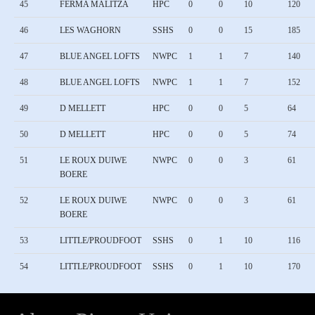
45
FERMA MALITZA
HPC
0
0
10
120
46
LES WAGHORN
SSHS
0
0
15
185
47
BLUE ANGEL LOFTS
NWPC
1
1
7
140
48
BLUE ANGEL LOFTS
NWPC
1
1
7
152
49
D MELLETT
HPC
0
0
5
64
50
D MELLETT
HPC
0
0
5
74
51
LE ROUX DUIWE
NWPC
0
0
3
61
BOERE
52
LE ROUX DUIWE
NWPC
0
0
3
61
BOERE
53
LITTLE/PROUDFOOT
SSHS
0
1
10
116
54
LITTLE/PROUDFOOT
SSHS
0
1
10
170