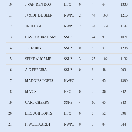
10
J VAN DEN BOS
HPC
0
4
64
1338
11
JJ & DP DE BEER
NWPC
2
44
168
1216
12
TRUFLIGHT
NWPC
2
24
149
1147
13
DAVID ABRAHAMS
SSHS
1
24
97
1071
14
JE HARRY
SSHS
0
8
51
1236
15
SPIKE AUCAMP
SSHS
3
25
102
1132
16
A.G PEREIRA
SSHS
0
6
48
993
17
MADDIES LOFTS
NWPC
1
9
65
1390
18
M VOS
HPC
0
2
36
842
19
CARL CHERRY
SSHS
4
16
65
843
20
BROUGH LOFTS
HPC
0
6
52
696
21
P. WOLFAARDT
NWPC
0
8
84
844